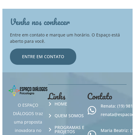
Venha nos conhecer
Entre em contato e marque um horário. O Espaço está
aberto para você.
ENTRE EM CONTATO
Links
Contato
HOME
O ESPAÇO
Renata: (19) 981
DIÁLOGOS traz
renata@espacodi
QUEM SOMOS
uma proposta
PROGRAMAS E
inovadora no
Maria Beatriz: (
PROJETOS