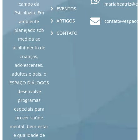
campo da
mariabeatriz@es
EVENTOS
Psicologia. Em
ARTIGOS
contato@espacod
ambiente
planejado sob
CONTATO
medida ao
acolhimento de
crianças,
adolescentes,
adultos e pais, o
ESPAÇO DIÁLOGOS
desenvolve
programas
especiais para
prover saúde
mental, bem-estar
e qualidade de